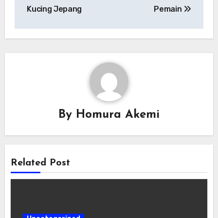
Kucing Jepang
Pemain
By
Homura Akemi
Related Post