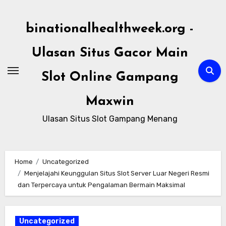
Skip
to
binationalhealthweek.org -
content
Ulasan Situs Gacor Main
Slot Online Gampang
Maxwin
Ulasan Situs Slot Gampang Menang
Home
Uncategorized
Menjelajahi Keunggulan Situs Slot Server Luar Negeri Resmi
dan Terpercaya untuk Pengalaman Bermain Maksimal
Uncategorized