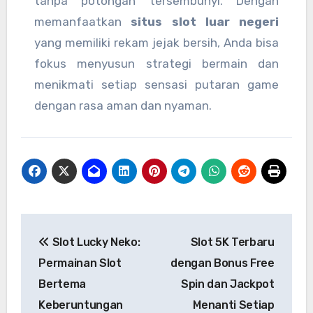
tanpa potongan tersembunyi. Dengan
memanfaatkan
situs slot luar negeri
yang memiliki rekam jejak bersih, Anda bisa
fokus menyusun strategi bermain dan
menikmati setiap sensasi putaran game
dengan rasa aman dan nyaman.
Post
Slot Lucky Neko:
Slot 5K Terbaru
navigation
Permainan Slot
dengan Bonus Free
Bertema
Spin dan Jackpot
Keberuntungan
Menanti Setiap