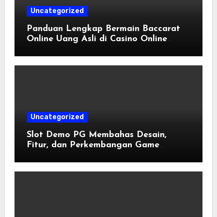
Uncategorized
Panduan Lengkap Bermain Baccarat
Online Uang Asli di Casino Online
Terpercaya
Uncategorized
Slot Demo PG Membahas Desain,
Fitur, dan Perkembangan Game
Digital