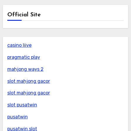
Official Site
casino liive
pragmatic play
mahjong ways 2
slot mahjong gacor
slot mahjong gacor
slot pusatwin
pusatwin
pusatwin slot