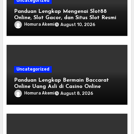
Uncategorized
Panduan Lengkap Mengenai Slot88
Online, Slot Gacor, dan Situs Slot Resmi
Terpercaya
Homura Akemi
August 10, 2026
Uncategorized
Panduan Lengkap Bermain Baccarat
Online Uang Asli di Casino Online
Terpercaya
Homura Akemi
August 8, 2026