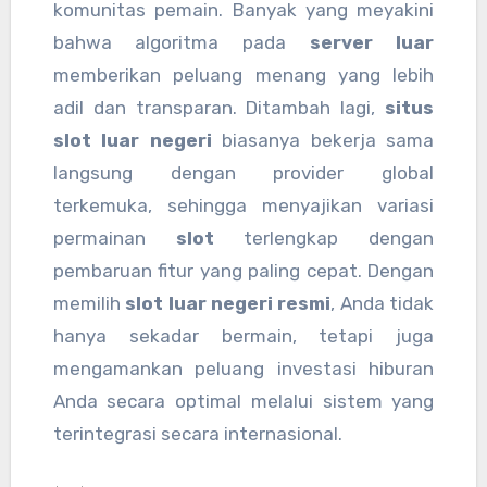
komunitas pemain. Banyak yang meyakini
bahwa algoritma pada
server luar
memberikan peluang menang yang lebih
adil dan transparan. Ditambah lagi,
situs
slot luar negeri
biasanya bekerja sama
langsung dengan provider global
terkemuka, sehingga menyajikan variasi
permainan
slot
terlengkap dengan
pembaruan fitur yang paling cepat. Dengan
memilih
slot luar negeri resmi
, Anda tidak
hanya sekadar bermain, tetapi juga
mengamankan peluang investasi hiburan
Anda secara optimal melalui sistem yang
terintegrasi secara internasional.