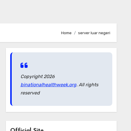
Home
server luar negeri
Copyright 2026
binationalhealthweek.org
. All rights
reserved
Official Site