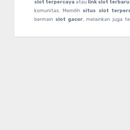
slot terpercaya
atau
link slot terbaru
pemain baru maupun pemain setia melal
komunitas. Memilih
situs slot terper
bermain
slot gacor
, melainkan juga 
atau
jackpot
yang Anda dapatkan akan 
tersembunyi. Dengan memanfaatkan
s
jejak bersih, Anda bisa fokus menyus
sensasi putaran game dengan rasa aman