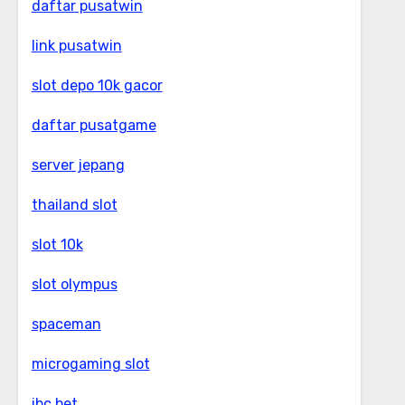
daftar pusatwin
link pusatwin
slot depo 10k gacor
daftar pusatgame
server jepang
thailand slot
slot 10k
slot olympus
spaceman
microgaming slot
ibc bet