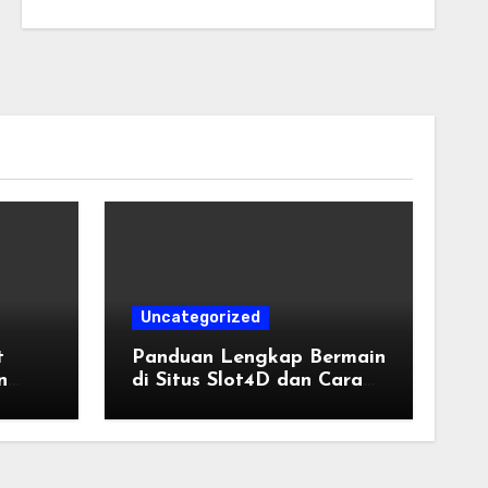
Uncategorized
t
Panduan Lengkap Bermain
n
di Situs Slot4D dan Cara
Meraih Kemenangan
t4d
Maksimal