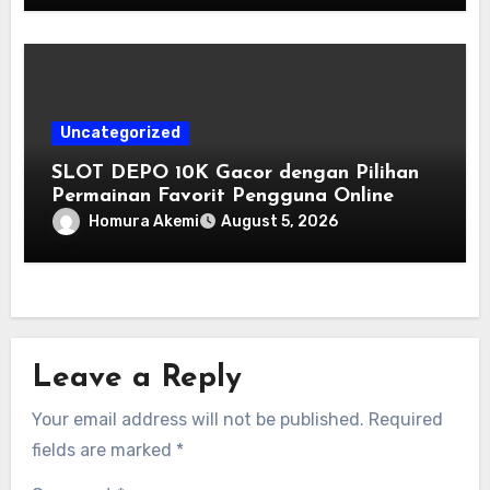
Uncategorized
SLOT DEPO 10K Gacor dengan Pilihan
Permainan Favorit Pengguna Online
Homura Akemi
August 5, 2026
Leave a Reply
Your email address will not be published.
Required
fields are marked
*