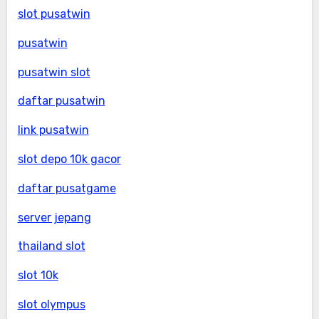
slot pusatwin
pusatwin
pusatwin slot
daftar pusatwin
link pusatwin
slot depo 10k gacor
daftar pusatgame
server jepang
thailand slot
slot 10k
slot olympus