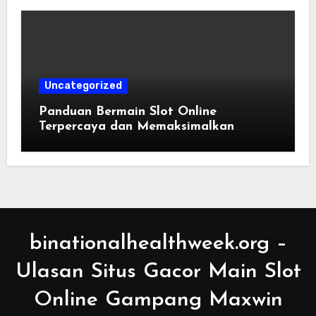
Uncategorized
Panduan Bermain Slot Online
Terpercaya dan Memaksimalkan
Kemenangan di Orbit4d
binationalhealthweek.org –
Ulasan Situs Gacor Main Slot
Online Gampang Maxwin