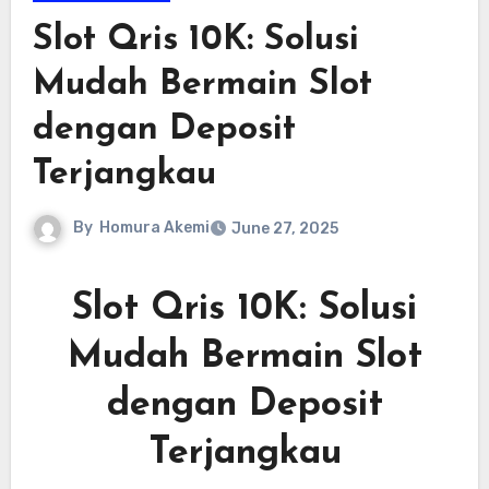
Slot Qris 10K: Solusi
Mudah Bermain Slot
dengan Deposit
Terjangkau
By
Homura Akemi
June 27, 2025
Slot Qris 10K: Solusi
Mudah Bermain Slot
dengan Deposit
Terjangkau