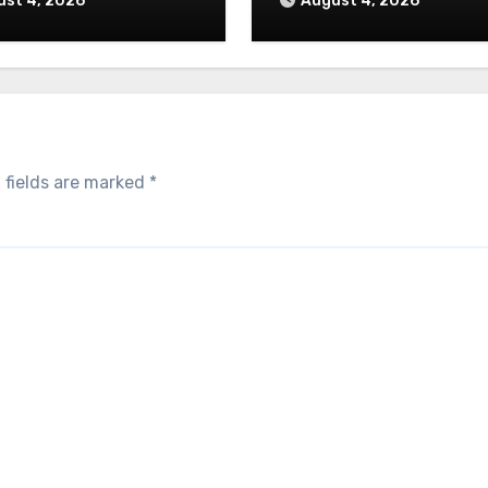
st 4, 2026
August 4, 2026
 fields are marked
*