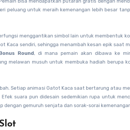
 Pemain bisa mendapatkan putaran gratis dengan mend
beri peluang untuk meraih kemenangan lebih besar tan
berfungsi menggantikan simbol lain untuk membentuk k
atot Kaca sendiri, sehingga menambah kesan epik saat m
Bonus Round
, di mana pemain akan dibawa ke mi
tarung melawan musuh untuk membuka hadiah berupa ko
mbah. Setiap animasi Gatot Kaca saat bertarung atau m
a. Efek suara pun didesain sedemikian rupa untuk men
kap dengan gemuruh senjata dan sorak-sorai kemenangan
Slot