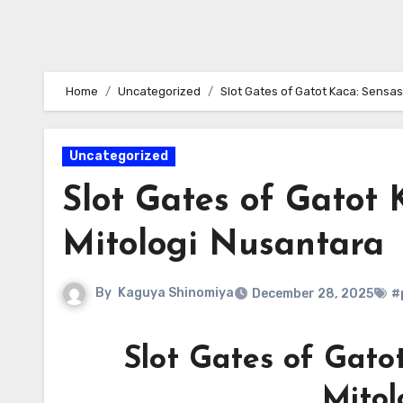
Home
Uncategorized
Slot Gates of Gatot Kaca: Sensa
Uncategorized
Slot Gates of Gatot 
Mitologi Nusantara
By
Kaguya Shinomiya
December 28, 2025
#
Slot Gates of Gato
Mitol