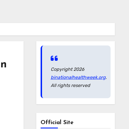
an
Copyright 2026
binationalhealthweek.org
.
All rights reserved
Official Site