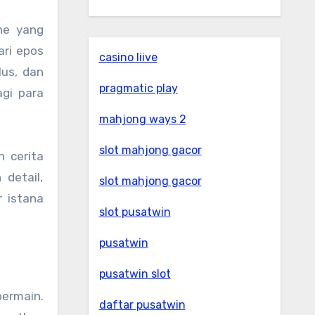
ne yang
ari epos
casino liive
lus, dan
pragmatic play
gi para
mahjong ways 2
slot mahjong gacor
 cerita
detail,
slot mahjong gacor
r istana
slot pusatwin
pusatwin
pusatwin slot
ermain.
daftar pusatwin