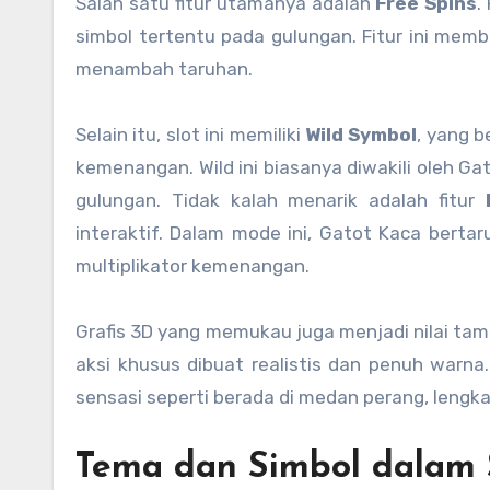
Salah satu fitur utamanya adalah
Free Spins
.
simbol tertentu pada gulungan. Fitur ini mem
menambah taruhan.
Selain itu, slot ini memiliki
Wild Symbol
, yang 
kemenangan. Wild ini biasanya diwakili oleh G
gulungan. Tidak kalah menarik adalah fitur
interaktif. Dalam mode ini, Gatot Kaca ber
multiplikator kemenangan.
Grafis 3D yang memukau juga menjadi nilai ta
aksi khusus dibuat realistis dan penuh warn
sensasi seperti berada di medan perang, leng
Tema dan Simbol dalam 