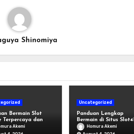
aguya Shinomiya
egorized
Uncategorized
an Bermain Slot
Panduan Lengkap
e Terpercaya dan
Bermain di Situs Slot
ksimalkan
dan Cara Meraih
mura Akemi
Homura Akemi
angan di Orbit4d
Kemenangan Maksima