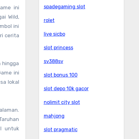
spadegaming slot
ame ini
ai Wild,
rolet
mbol ini
live sicbo
i cerita
slot princess
sv388sv
h hingga
Game ini
slot bonus 100
sa lokal
slot depo 10k gacor
nolimit city slot
alaman.
mahjong
Taruhan
el untuk
slot pragmatic