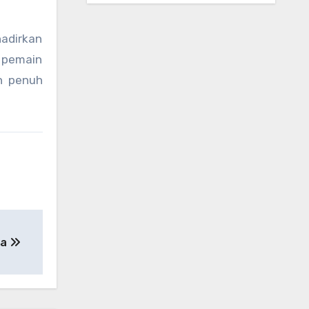
hadirkan
, pemain
n penuh
sa