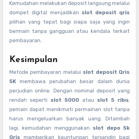
Kemudahan melakukan deposit langsung melalui
dompet digital menjadikan
slot deposit qris
pilihan yang tepat bagi siapa saja yang ingin
bermain tanpa gangguan atau kendala terkait
pembayaran.
Kesimpulan
Metode pembayaran melalui
slot deposit Qris
5K
membawa perubahan besar dalam dunia
perjudian online. Dengan nominal deposit yang
rendah seperti
slot 5000
atau
slot 5 ribu
,
pemain dapat menikmati permainan slot tanpa
harus mengeluarkan banyak uang. Ditambah
lagi, kemudahan menggunakan
slot depo 5k
Qris
memberikan keuntungan tersendiri bagi