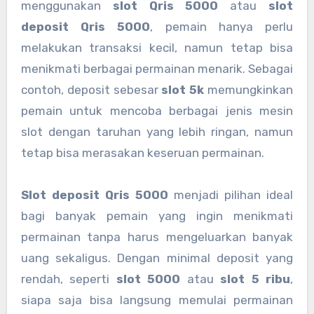
menggunakan
slot Qris 5000
atau
slot
deposit Qris 5000
, pemain hanya perlu
melakukan transaksi kecil, namun tetap bisa
menikmati berbagai permainan menarik. Sebagai
contoh, deposit sebesar
slot 5k
memungkinkan
pemain untuk mencoba berbagai jenis mesin
slot dengan taruhan yang lebih ringan, namun
tetap bisa merasakan keseruan permainan.
Slot deposit Qris 5000
menjadi pilihan ideal
bagi banyak pemain yang ingin menikmati
permainan tanpa harus mengeluarkan banyak
uang sekaligus. Dengan minimal deposit yang
rendah, seperti
slot 5000
atau
slot 5 ribu
,
siapa saja bisa langsung memulai permainan