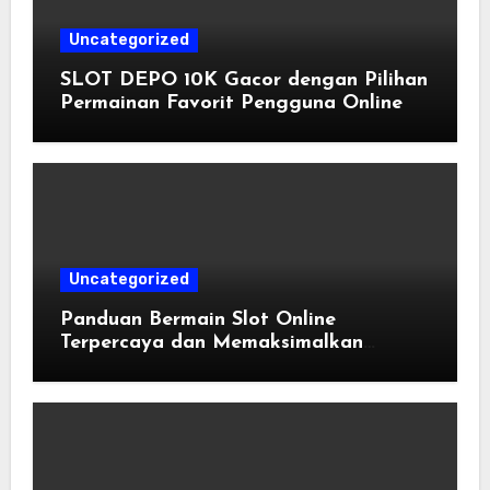
Uncategorized
SLOT DEPO 10K Gacor dengan Pilihan
Permainan Favorit Pengguna Online
Uncategorized
Panduan Bermain Slot Online
Terpercaya dan Memaksimalkan
Kemenangan di Orbit4d