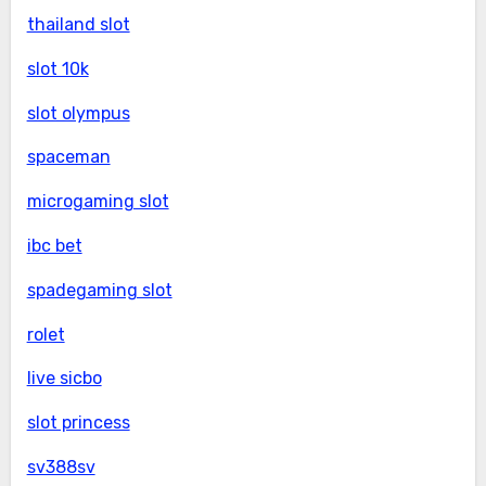
thailand slot
slot 10k
slot olympus
spaceman
microgaming slot
ibc bet
spadegaming slot
rolet
live sicbo
slot princess
sv388sv