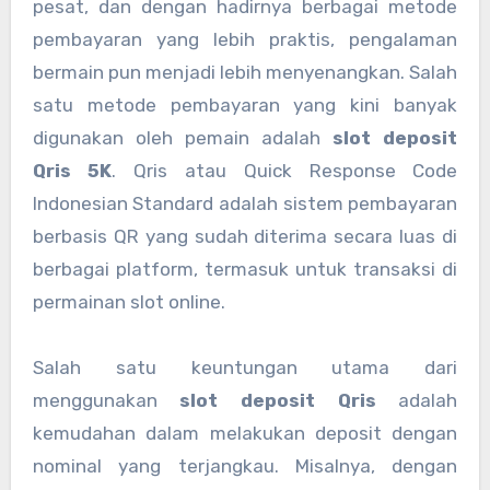
pesat, dan dengan hadirnya berbagai metode
pembayaran yang lebih praktis, pengalaman
bermain pun menjadi lebih menyenangkan. Salah
satu metode pembayaran yang kini banyak
digunakan oleh pemain adalah
slot deposit
Qris 5K
. Qris atau Quick Response Code
Indonesian Standard adalah sistem pembayaran
berbasis QR yang sudah diterima secara luas di
berbagai platform, termasuk untuk transaksi di
permainan slot online.
Salah satu keuntungan utama dari
menggunakan
slot deposit Qris
adalah
kemudahan dalam melakukan deposit dengan
nominal yang terjangkau. Misalnya, dengan