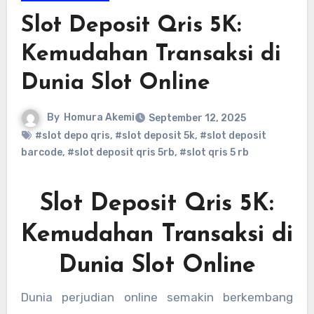
Slot Deposit Qris 5K:
Kemudahan Transaksi di
Dunia Slot Online
By
Homura Akemi
September 12, 2025
#slot depo qris
,
#slot deposit 5k
,
#slot deposit
barcode
,
#slot deposit qris 5rb
,
#slot qris 5 rb
Slot Deposit Qris 5K:
Kemudahan Transaksi di
Dunia Slot Online
Dunia perjudian online semakin berkembang