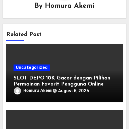
By
Homura Akemi
Related Post
Uncategorized
SLOT DEPO 10K Gacor dengan Pilihan
Permainan Favorit Pengguna Online
Homura Akemi
August 5, 2026