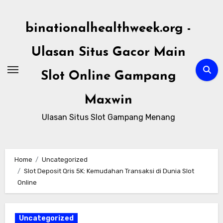
Skip
to
binationalhealthweek.org -
content
Ulasan Situs Gacor Main
Slot Online Gampang
Maxwin
Ulasan Situs Slot Gampang Menang
Home
Uncategorized
Slot Deposit Qris 5K: Kemudahan Transaksi di Dunia Slot
Online
Uncategorized