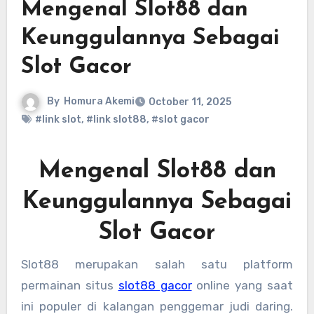
Mengenal Slot88 dan
Keunggulannya Sebagai
Slot Gacor
By
Homura Akemi
October 11, 2025
#link slot
,
#link slot88
,
#slot gacor
Mengenal Slot88 dan
Keunggulannya Sebagai
Slot Gacor
Slot88 merupakan salah satu platform
permainan situs
slot88 gacor
online yang saat
ini populer di kalangan penggemar judi daring.