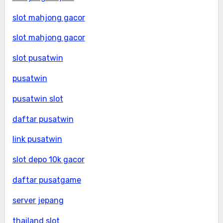
slot mahjong gacor
slot mahjong gacor
slot pusatwin
pusatwin
pusatwin slot
daftar pusatwin
link pusatwin
slot depo 10k gacor
daftar pusatgame
server jepang
thailand slot