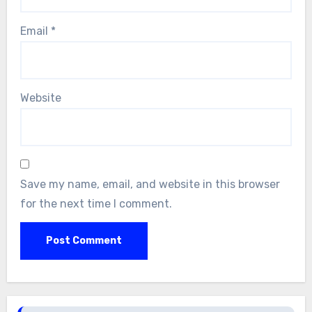
Email
*
Website
Save my name, email, and website in this browser
for the next time I comment.