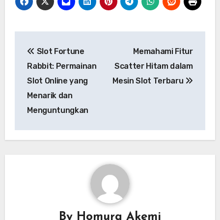
Post
Slot Fortune
Memahami Fitur
navigation
Rabbit: Permainan
Scatter Hitam dalam
Slot Online yang
Mesin Slot Terbaru
Menarik dan
Menguntungkan
By
Homura Akemi