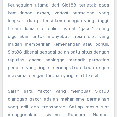
Keunggulan utama dari Slot88 terletak pada
kemudahan akses, variasi permainan yang
lengkap, dan potensi kemenangan yang tinggi.
Dalam dunia slot online, istilah “gacor” sering
digunakan untuk menyebut mesin slot yang
mudah memberikan kemenangan atau bonus.
Slot88 dikenal sebagai salah satu situs dengan
reputasi gacor, sehingga menarik perhatian
pemain yang ingin mendapatkan keuntungan
maksimal dengan taruhan yang relatif kecil.
Salah satu faktor yang membuat Slot88
dianggap gacor adalah mekanisme permainan
yang adil dan transparan. Setiap mesin slot
menggunakan sistem Random Number