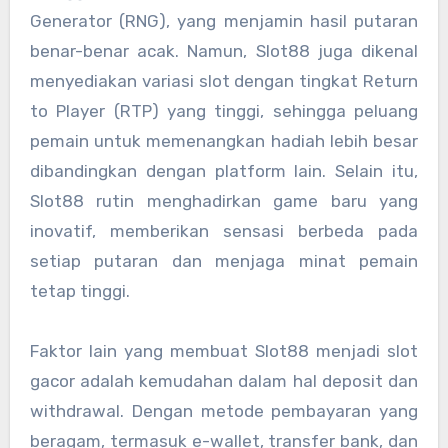
Generator (RNG), yang menjamin hasil putaran
benar-benar acak. Namun, Slot88 juga dikenal
menyediakan variasi slot dengan tingkat Return
to Player (RTP) yang tinggi, sehingga peluang
pemain untuk memenangkan hadiah lebih besar
dibandingkan dengan platform lain. Selain itu,
Slot88 rutin menghadirkan game baru yang
inovatif, memberikan sensasi berbeda pada
setiap putaran dan menjaga minat pemain
tetap tinggi.
Faktor lain yang membuat Slot88 menjadi slot
gacor adalah kemudahan dalam hal deposit dan
withdrawal. Dengan metode pembayaran yang
beragam, termasuk e-wallet, transfer bank, dan