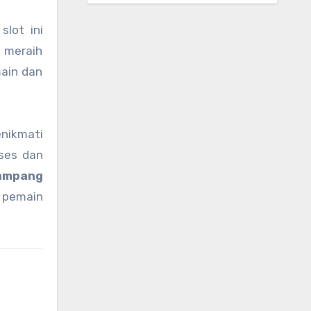
slot ini
 meraih
ain dan
enikmati
es dan
ampang
 pemain