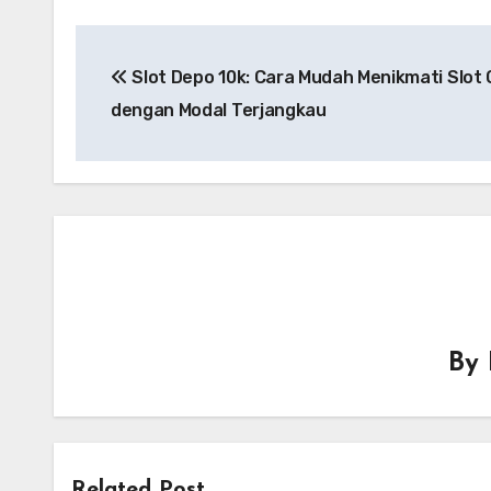
Post
Slot Depo 10k: Cara Mudah Menikmati Slot 
navigation
dengan Modal Terjangkau
By
Related Post