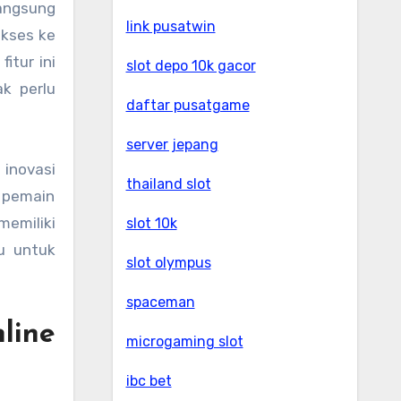
angsung
link pusatwin
kses ke
itur ini
slot depo 10k gacor
ak perlu
daftar pusatgame
server jepang
 inovasi
thailand slot
a pemain
memiliki
slot 10k
u untuk
slot olympus
spaceman
line
microgaming slot
ibc bet