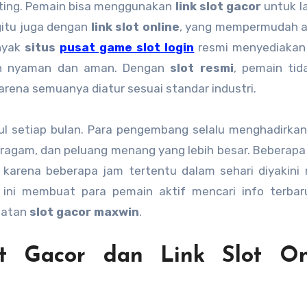
ting. Pemain bisa menggunakan
link slot gacor
untuk l
gitu juga dengan
link slot online
, yang mempermudah a
anyak
situs
pusat game slot login
resmi menyediakan f
ih nyaman dan aman. Dengan
slot resmi
, pemain tid
arena semuanya diatur sesuai standar industri.
l setiap bulan. Para pengembang selalu menghadirkan
eragam, dan peluang menang yang lebih besar. Beberap
, karena beberapa jam tertentu dalam sehari diyakini 
 ini membuat para pemain aktif mencari info terbar
patan
slot gacor maxwin
.
ot Gacor dan Link Slot On