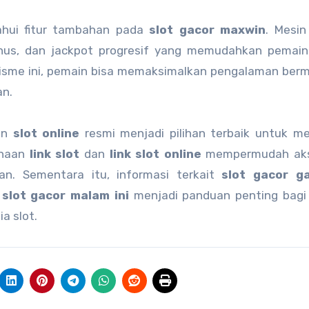
ahui fitur tambahan pada
slot gacor maxwin
. Mesin 
onus, dan jackpot progresif yang memudahkan pemain
me ini, pemain bisa memaksimalkan pengalaman berm
an.
an
slot online
resmi menjadi pilihan terbaik untuk m
unaan
link slot
dan
link slot online
mempermudah aks
. Sementara itu, informasi terkait
slot gacor g
n
slot gacor malam ini
menjadi panduan penting bagi
a slot.