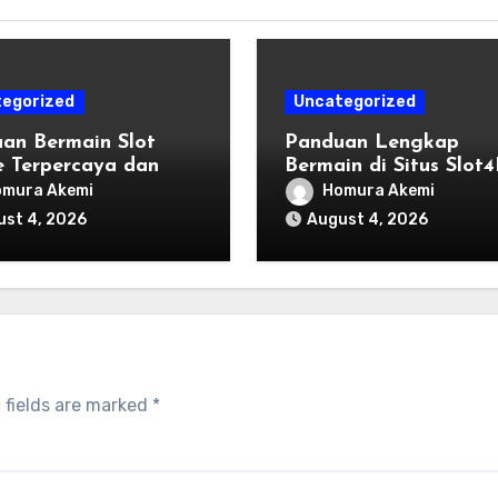
egorized
Uncategorized
an Bermain Slot
Panduan Lengkap
e Terpercaya dan
Bermain di Situs Slot
ksimalkan
dan Cara Meraih
mura Akemi
Homura Akemi
angan di Orbit4d
Kemenangan Maksima
st 4, 2026
August 4, 2026
 fields are marked
*