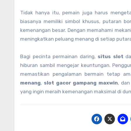
Tidak hanya itu, pemain juga harus menget
biasanya memiliki simbol khusus, putaran b
kemenangan besar. Dengan memahami mekanis
meningkatkan peluang menang di setiap putar
Bagi pecinta permainan daring,
situs slot
d
hiburan sambil mengejar keuntungan. Pengg
memastikan pengalaman bermain tetap aman
menang
,
slot gacor gampang maxwin
, da
yang ingin meraih kemenangan maksimal di duni