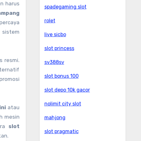
in harus
spadegaming slot
gampang
rolet
percaya
 sistem
live sicbo
slot princess
s resmi.
sv388sv
ternatif
slot bonus 100
 promosi
slot depo 10k gacor
nolimit city slot
ini
atau
ih mesin
mahjong
ara
slot
slot pragmatic
an.