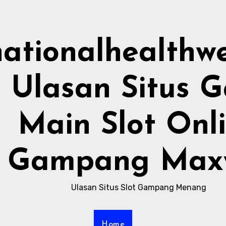
nationalhealthw
- Ulasan Situs 
Main Slot Onl
Gampang Max
Ulasan Situs Slot Gampang Menang
Home