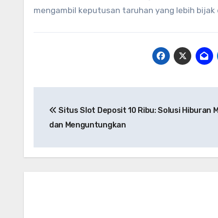
mengambil keputusan taruhan yang lebih bija
Post
Situs Slot Deposit 10 Ribu: Solusi Hiburan 
navigation
dan Menguntungkan