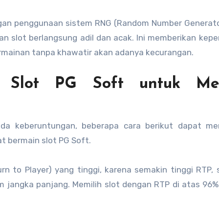
ngan penggunaan sistem RNG (Random Number Generato
ran slot berlangsung adil dan acak. Ini memberikan kep
rmainan tanpa khawatir akan adanya kecurangan.
n Slot PG Soft untuk Me
ada keberuntungan, beberapa cara berikut dapat m
 bermain slot PG Soft.
rn to Player) yang tinggi, karena semakin tinggi RTP,
jangka panjang. Memilih slot dengan RTP di atas 96%