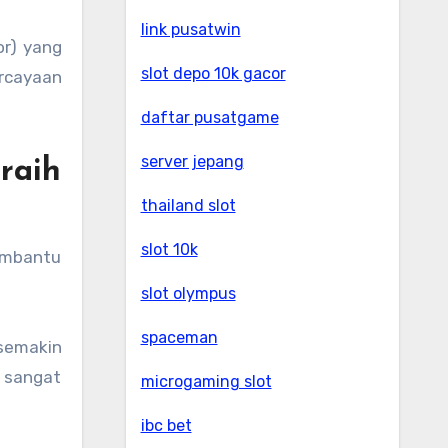
link pusatwin
r) yang
slot depo 10k gacor
ercayaan
daftar pusatgame
server jepang
raih
thailand slot
slot 10k
embantu
slot olympus
spaceman
 semakin
 sangat
microgaming slot
ibc bet