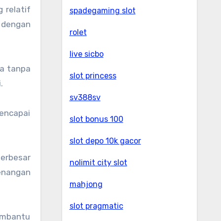
 relatif
spadegaming slot
r dengan
rolet
live sicbo
a tanpa
slot princess
.
sv388sv
mencapai
slot bonus 100
slot depo 10k gacor
terbesar
nolimit city slot
enangan
mahjong
slot pragmatic
embantu