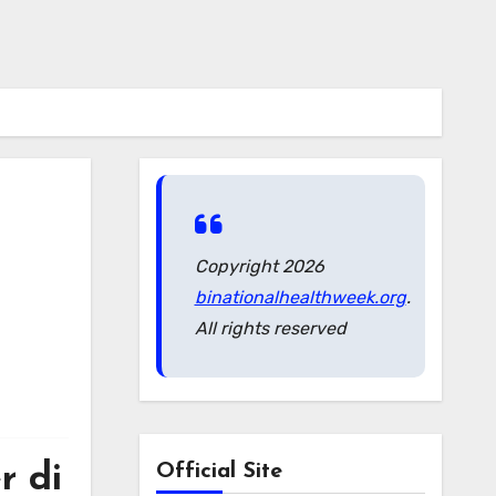
Copyright 2026
binationalhealthweek.org
.
All rights reserved
r di
Official Site