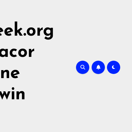
eek.org
Gacor
ine
win