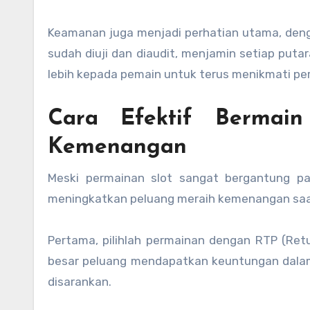
Keamanan juga menjadi perhatian utama, de
sudah diuji dan diaudit, menjamin setiap puta
lebih kepada pemain untuk terus menikmati pe
Cara Efektif Bermai
Kemenangan
Meski permainan slot sangat bergantung p
meningkatkan peluang meraih kemenangan saat
Pertama, pilihlah permainan dengan RTP (Retu
besar peluang mendapatkan keuntungan dalam 
disarankan.