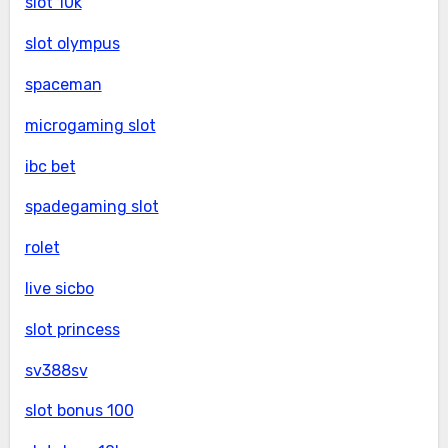
slot 10k
slot olympus
spaceman
microgaming slot
ibc bet
spadegaming slot
rolet
live sicbo
slot princess
sv388sv
slot bonus 100