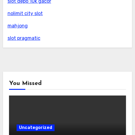
slot depo 10k gacor
nolimit city slot
mahjong
slot pragmatic
You Missed
Uncategorized