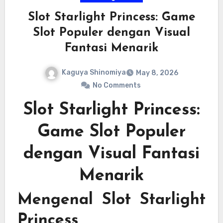
Slot Starlight Princess: Game
Slot Populer dengan Visual
Fantasi Menarik
Kaguya Shinomiya
May 8, 2026
No Comments
Slot Starlight Princess:
Game Slot Populer
dengan Visual Fantasi
Menarik
Mengenal Slot Starlight
Princess