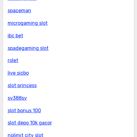
spaceman
microgaming slot
ibc bet
spadegaming slot
rolet
live sicbo
slot princess
sv388sv
slot bonus 100
slot depo 10k gacor
nolimit city slot