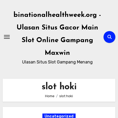
Skip
to
binationalhealthweek.org -
content
Ulasan Situs Gacor Main
Slot Online Gampang
Maxwin
Ulasan Situs Slot Gampang Menang
slot hoki
Home
slot hoki
Uncategorized