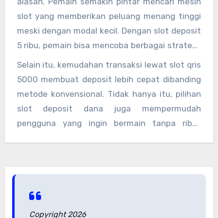
alasan. Pemain semakin pintar mencari mesin
slot yang memberikan peluang menang tinggi
meski dengan modal kecil. Dengan slot deposit
5 ribu, pemain bisa mencoba berbagai strategi,
menikmati bonus, dan meningkatkan peluang
Selain itu, kemudahan transaksi lewat slot qris
menang. Situs yang menyediakan slot deposit
5000 membuat deposit lebih cepat dibanding
5k tanpa potongan juga menjadi favorit karena
metode konvensional. Tidak hanya itu, pilihan
seluruh deposit bisa digunakan bermain, bukan
slot deposit dana juga mempermudah
untuk biaya administrasi.
pengguna yang ingin bermain tanpa ribet
menggunakan bank lokal. Semua fitur ini
menjadikan slot depo 5k gacor sebagai tren
populer di kalangan pemain slot online.
Copyright 2026