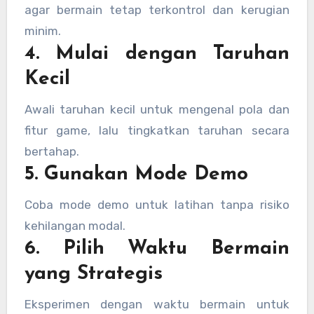
agar bermain tetap terkontrol dan kerugian
minim.
4. Mulai dengan Taruhan
Kecil
Awali taruhan kecil untuk mengenal pola dan
fitur game, lalu tingkatkan taruhan secara
bertahap.
5. Gunakan Mode Demo
Coba mode demo untuk latihan tanpa risiko
kehilangan modal.
6. Pilih Waktu Bermain
yang Strategis
Eksperimen dengan waktu bermain untuk