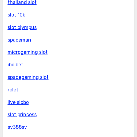
thailand slot
slot 10k
slot olympus
spaceman
microgaming slot
ibc bet
spadegaming slot
rolet
live sicbo
slot princess
sv388sv