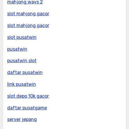
mahjong ways 2
slot mahjong gacor
slot mahjong gacor
slot pusatwin
pusatwin
pusatwin slot
daftar pusatwin
link pusatwin
slot depo 10k gacor
daftar pusatgame
server jepang