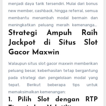
responsif 24 jam siap membantu setiap
menjadi daya tarik tersendiri. Mulai dari bonus
masalah dan pertanyaan pemain.
new member, cashback, hingga referral, semua
membantu menambah modal bermain dan
meningkatkan peluang meraih kemenangan.
Strategi Ampuh Raih
Semua keunggulan ini membuat situs slot
gacor maxwin menjadi pilihan utama bagi para
Jackpot di Situs Slot
penggemar slot online.
Gacor Maxwin
Walaupun situs slot gacor maxwin memberikan
peluang besar, keberhasilan tetap bergantung
pada strategi dan pengelolaan modal yang
tepat. Berikut beberapa tips untuk
memaksimalkan kemenangan:
1. Pilih Slot dengan RTP