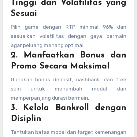
Tinggi dan Volatilitas yang
Sesuai
Pilih game dengan RTP minimal 96% dan
sesuaikan volatilitas dengan gaya bermain
agar peluang menang optimal.
2. Manfaatkan Bonus dan
Promo Secara Maksimal
Gunakan bonus deposit, cashback, dan free
spin untuk menambah modal dan
memperpanjang durasi bermain.
3. Kelola Bankroll dengan
Disiplin
Tentukan batas modal dan target kemenangan