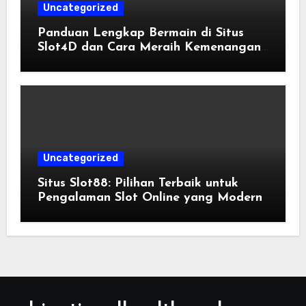
Uncategorized
Panduan Lengkap Bermain di Situs
Slot4D dan Cara Meraih Kemenangan
Maksimal
Uncategorized
Situs Slot88: Pilihan Terbaik untuk
Pengalaman Slot Online yang Modern