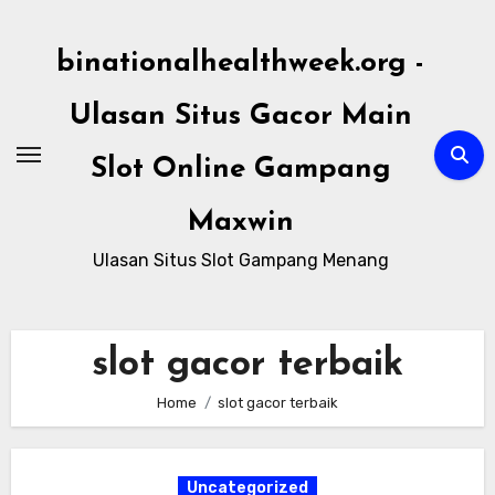
Skip
to
binationalhealthweek.org -
content
Ulasan Situs Gacor Main
Slot Online Gampang
Maxwin
Ulasan Situs Slot Gampang Menang
slot gacor terbaik
Home
slot gacor terbaik
Uncategorized