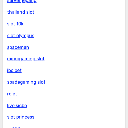
server jepang
thailand slot
slot 10k
slot olympus
spaceman
microgaming slot
ibc bet
spadegaming slot
rolet
live sicbo
slot princess