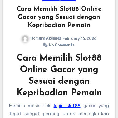
Cara Memilih Slot88 Online
Gacor yang Sesuai dengan
Kepribadian Pemain
Homura Akemi
February 16, 2026
No Comments
Cara Memilih Slot88
Online Gacor yang
Sesuai dengan
Kepribadian Pemain
Memilih mesin link
login slot88
gacor yang
tepat sangat penting untuk meningkatkan