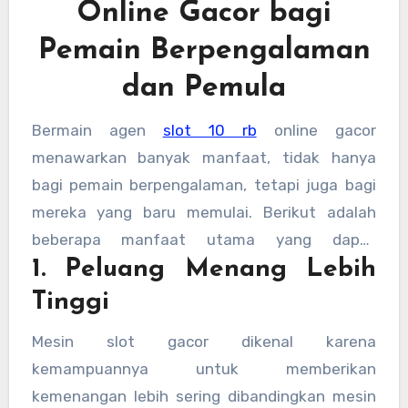
Online Gacor bagi
Pemain Berpengalaman
dan Pemula
Bermain agen
slot 10 rb
online gacor
menawarkan banyak manfaat, tidak hanya
bagi pemain berpengalaman, tetapi juga bagi
mereka yang baru memulai. Berikut adalah
beberapa manfaat utama yang dapat
1. Peluang Menang Lebih
diperoleh dari bermain di platform slot88
gacor:
Tinggi
Mesin slot gacor dikenal karena
kemampuannya untuk memberikan
kemenangan lebih sering dibandingkan mesin