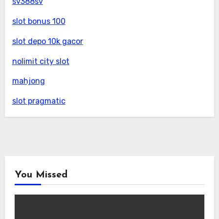
sv388sv
slot bonus 100
slot depo 10k gacor
nolimit city slot
mahjong
slot pragmatic
You Missed