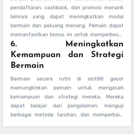
pendaftaran, cashback, dan promosi menarik
lainnya yang dapat meningkatkan modal
bermain dan peluang menang. Pemain dapat
memanfaatkan bonus ini untuk memperbesar
6. Meningkatkan
peluang kemenangan mereka.
Kemampuan dan Strategi
Bermain
Bermain secara rutin di slot88 gacor
memungkinkan pemain untuk mengasah
kemampuan dan strategi mereka. Mereka
dapat belajar dari pengalaman, menguji
berbagai metode taruhan, dan memperbaiki
teknik bermain untuk meraih hasil terbaik.