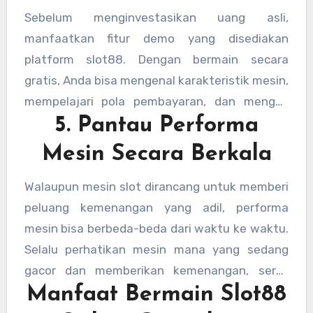
bertambah.
Sebelum menginvestasikan uang asli,
manfaatkan fitur demo yang disediakan
platform slot88. Dengan bermain secara
gratis, Anda bisa mengenal karakteristik mesin,
mempelajari pola pembayaran, dan menguji
5. Pantau Performa
strategi yang akan digunakan. Ini sangat
membantu dalam menentukan mesin mana
Mesin Secara Berkala
yang paling cocok untuk Anda.
Walaupun mesin slot dirancang untuk memberi
peluang kemenangan yang adil, performa
mesin bisa berbeda-beda dari waktu ke waktu.
Selalu perhatikan mesin mana yang sedang
gacor dan memberikan kemenangan, serta
Manfaat Bermain Slot88
hindari mesin yang cenderung memberikan
kekalahan beruntun dalam waktu lama.