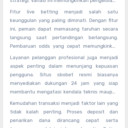
strategi. Variasi ini memungkinkan pengelolaan
risiko yang lebih baik sekaligus membuka
Fitur live betting menjadi salah satu
peluang keuntungan yang lebih besar sesuai
keunggulan yang paling diminati. Dengan fitur
dengan perhitungan masing-masing pemain.
ini, pemain dapat memasang taruhan secara
langsung saat pertandingan berlangsung.
Pembaruan odds yang cepat memungkinkan
penyesuaian strategi berdasarkan kondisi
Layanan pelanggan profesional juga menjadi
terkini di lapangan. Sensasi taruhan langsung
aspek penting dalam menunjang kepuasan
ini menghadirkan pengalaman yang lebih
pengguna. Situs sbobet resmi biasanya
dinamis dan interaktif dibandingkan taruhan
menyediakan dukungan 24 jam yang siap
pra-pertandingan.
membantu mengatasi kendala teknis maupun
pertanyaan seputar transaksi. Respons yang
Kemudahan transaksi menjadi faktor lain yang
cepat dan solusi yang jelas mencerminkan
tidak kalah penting. Proses deposit dan
komitmen platform dalam memberikan
penarikan dana dirancang cepat serta
pelayanan terbaik.