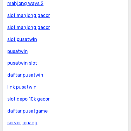
mahjong ways 2
slot mahjong gacor
slot mahjong gacor
slot pusatwin
pusatwin
pusatwin slot
daftar pusatwin
link pusatwin
slot depo 10k gacor
daftar pusatgame
server jepang