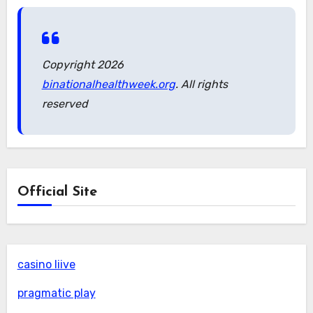
yang dilakukan.
Copyright 2026
binationalhealthweek.org
. All rights
reserved
Official Site
casino liive
pragmatic play