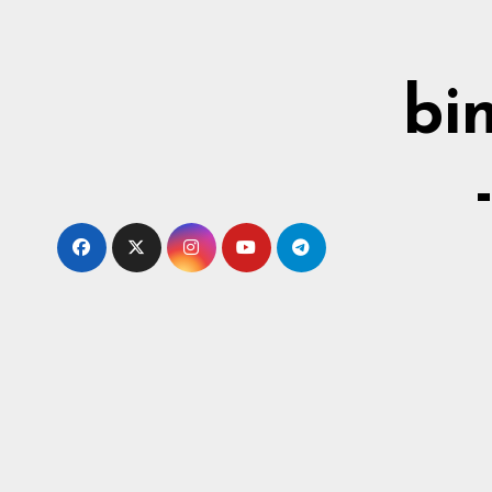
Skip
to
content
bi