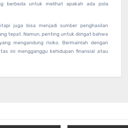
g berbeda untuk melihat apakah ada pola
etapi juga bisa menjadi sumber penghasilan
ang tepat. Namun, penting untuk diingat bahwa
 yang mengandung risiko. Bermainlah dengan
tas ini mengganggu kehidupan finansial atau