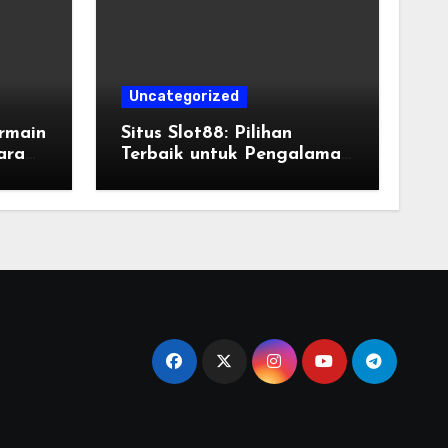
Uncategorized
rmain
Situs Slot88: Pilihan
ara
Terbaik untuk Pengalaman
Slot Online yang Modern