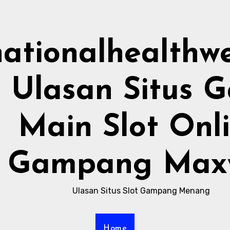
nationalhealthw
- Ulasan Situs 
Main Slot Onl
Gampang Max
Ulasan Situs Slot Gampang Menang
Home