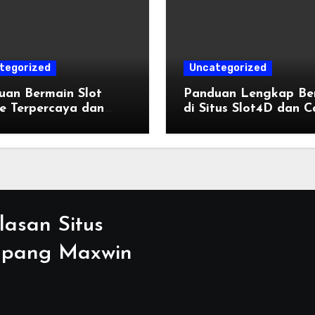
tegorized
Uncategorized
uan Bermain Slot
Panduan Lengkap Be
e Terpercaya dan
di Situs Slot4D dan C
ksimalkan
Meraih Kemenangan
nangan di Orbit4d
Maksimal
lasan Situs
mpang Maxwin