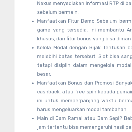
Nexus menyediakan informasi RTP di ba
sebelum bermain.
Manfaatkan Fitur Demo Sebelum bermai
game yang tersedia. Ini membantu A
khusus, dan fitur bonus yang bisa diman
Kelola Modal dengan Bijak Tentukan 
melebihi batas tersebut. Slot bisa s
tetapi disiplin dalam mengelola moda
besar.
Manfaatkan Bonus dan Promosi Banyak
cashback, atau free spin kepada pema
ini untuk memperpanjang waktu berm
harus mengeluarkan modal tambahan.
Main di Jam Ramai atau Jam Sepi? Be
jam tertentu bisa memengaruhi hasil pe