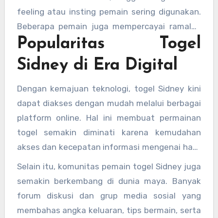
feeling atau insting pemain sering digunakan.
Beberapa pemain juga mempercayai ramalan
Popularitas Togel
dan tafsir mimpi untuk menentukan angka
taruhan mereka.
Sidney di Era Digital
Dengan kemajuan teknologi, togel Sidney kini
dapat diakses dengan mudah melalui berbagai
platform online. Hal ini membuat permainan
togel semakin diminati karena kemudahan
akses dan kecepatan informasi mengenai hasil
pengundian. Para pemain kini tidak perlu
Selain itu, komunitas pemain togel Sidney juga
datang langsung ke tempat pengundian,
semakin berkembang di dunia maya. Banyak
melainkan cukup menggunakan smartphone
forum diskusi dan grup media sosial yang
atau komputer mereka untuk memasang
membahas angka keluaran, tips bermain, serta