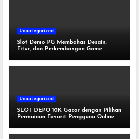
Uncategorized
Slot Demo PG Membahas Desain,
Fitur, dan Perkembangan Game
Digital
Uncategorized
SLOT DEPO 10K Gacor dengan Pilihan
Permainan Favorit Pengguna Online