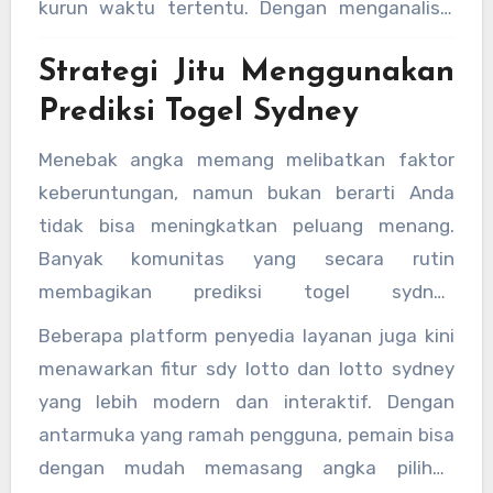
kurun waktu tertentu. Dengan menganalisis
paito, Anda bisa melihat pola atau tren angka
Strategi Jitu Menggunakan
yang sering muncul (angka panas) maupun
yang jarang keluar (angka dingin). Inilah yang
Prediksi Togel Sydney
membedakan pemain amatir dengan pemain
Menebak angka memang melibatkan faktor
yang menggunakan strategi matang.
keberuntungan, namun bukan berarti Anda
tidak bisa meningkatkan peluang menang.
Banyak komunitas yang secara rutin
membagikan prediksi togel sydney
berdasarkan rumus matematika maupun tafsir
Beberapa platform penyedia layanan juga kini
mimpi yang mendalam. Menggabungkan
menawarkan fitur sdy lotto dan lotto sydney
prediksi ahli dengan insting pribadi seringkali
yang lebih modern dan interaktif. Dengan
menjadi formula rahasia untuk menaklukkan
antarmuka yang ramah pengguna, pemain bisa
toto sdy.
dengan mudah memasang angka pilihan