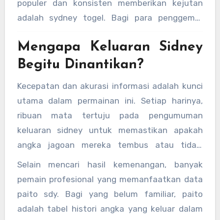
populer dan konsisten memberikan kejutan
adalah sydney togel. Bagi para penggemar
setia, memantau pergerakan angka setiap
Mengapa Keluaran Sidney
harinya bukan sekadar hobi, melainkan sebuah
strategi untuk meraih keberuntungan besar.
Begitu Dinantikan?
Artikel ini akan mengupas tuntas mengapa
Kecepatan dan akurasi informasi adalah kunci
Anda harus memperhatikan dinamika di dalam
utama dalam permainan ini. Setiap harinya,
sdy pools.
ribuan mata tertuju pada pengumuman
keluaran sidney untuk memastikan apakah
angka jagoan mereka tembus atau tidak.
Pasaran ini dikenal karena transparansinya dan
Selain mencari hasil kemenangan, banyak
jadwal pengundian yang sangat teratur,
pemain profesional yang memanfaatkan data
sehingga memberikan rasa aman bagi para
paito sdy. Bagi yang belum familiar, paito
pemain.
adalah tabel histori angka yang keluar dalam