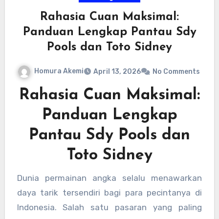
Rahasia Cuan Maksimal:
Panduan Lengkap Pantau Sdy
Pools dan Toto Sidney
Homura Akemi
April 13, 2026
No Comments
Rahasia Cuan Maksimal:
Panduan Lengkap
Pantau Sdy Pools dan
Toto Sidney
Dunia permainan angka selalu menawarkan
daya tarik tersendiri bagi para pecintanya di
Indonesia. Salah satu pasaran yang paling