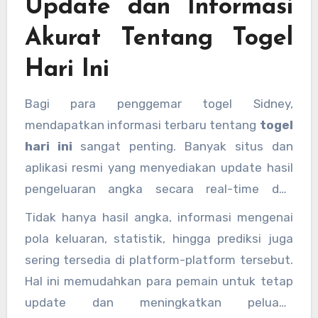
Update dan Informasi
masalah hukum yang tidak diinginkan.
Akurat Tentang Togel
Hari Ini
Bagi para penggemar togel Sidney,
mendapatkan informasi terbaru tentang
togel
hari ini
sangat penting. Banyak situs dan
aplikasi resmi yang menyediakan update hasil
pengeluaran angka secara real-time dan
akurat. Dengan adanya informasi yang cepat
Tidak hanya hasil angka, informasi mengenai
dan tepat, para pemain bisa langsung
pola keluaran, statistik, hingga prediksi juga
melakukan analisa untuk taruhan di
sering tersedia di platform-platform tersebut.
pengundian berikutnya.
Hal ini memudahkan para pemain untuk tetap
update dan meningkatkan peluang